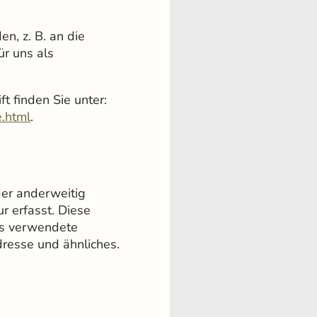
n, z. B. an die
r uns als
ft finden Sie unter:
e.html
.
der anderweitig
r erfasst. Diese
as verwendete
dresse und ähnliches.