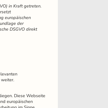
) in Kraft getreten.
rsetzt
ng europäischen
rundlage der
äische DSGVO direkt
elevanten
 weiter.
nliegen. Diese Webseite
 und europäischen
rbeitung im Sinne